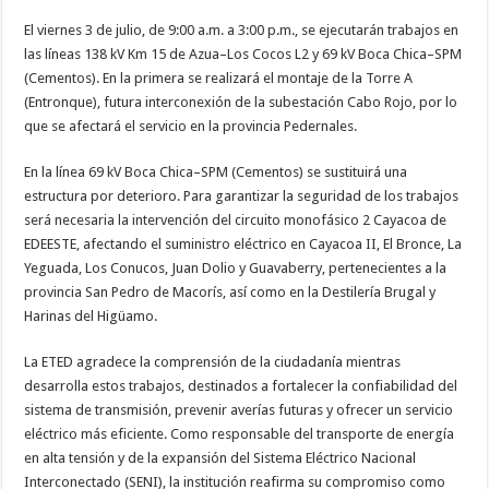
El viernes 3 de julio, de 9:00 a.m. a 3:00 p.m., se ejecutarán trabajos en
las líneas 138 kV Km 15 de Azua–Los Cocos L2 y 69 kV Boca Chica–SPM
(Cementos). En la primera se realizará el montaje de la Torre A
(Entronque), futura interconexión de la subestación Cabo Rojo, por lo
que se afectará el servicio en la provincia Pedernales.
En la línea 69 kV Boca Chica–SPM (Cementos) se sustituirá una
estructura por deterioro. Para garantizar la seguridad de los trabajos
será necesaria la intervención del circuito monofásico 2 Cayacoa de
EDEESTE, afectando el suministro eléctrico en Cayacoa II, El Bronce, La
Yeguada, Los Conucos, Juan Dolio y Guavaberry, pertenecientes a la
provincia San Pedro de Macorís, así como en la Destilería Brugal y
Harinas del Higüamo.
La ETED agradece la comprensión de la ciudadanía mientras
desarrolla estos trabajos, destinados a fortalecer la confiabilidad del
sistema de transmisión, prevenir averías futuras y ofrecer un servicio
eléctrico más eficiente. Como responsable del transporte de energía
en alta tensión y de la expansión del Sistema Eléctrico Nacional
Interconectado (SENI), la institución reafirma su compromiso como