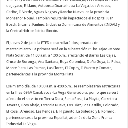
de Jayaco, El Llano, Autopista Duarte hacia La Vega, Los Arroces,
Caribe, El Verde, Aguas Negras y Rancho Nuevo, en la provincia
Monseñor Nouel. También resultarán impactados el Hospital Juan
Bosch, Incarna, Fantino, Industria Dominicana de Alimentos (INDAL) y
la Central Hidroeléctrica Rincón.
El jueves 2 de julio, la ETED desarrollará dos jornadas de
mantenimiento. La primera será en la subestación 69 kV Dajao–Monte
Plata Solar, de 11:00 a.m. a 1:00 p.m., afectando el Barrio Las Cejas,
Cruce de Boronga, Ana Santana, Boya Colombia, Doña Goya, La Pelua,
Monte Plata, Las Palmas, Las Flores, El Copey, El Puerto y Comate,
pertenecientes a la provincia Monte Plata.
Ese mismo día, de 10:00 a.m. a 4:00 p.m., se reemplazarán estructuras
en la línea 69 kV Canabacoa–La Vega Generadora, por lo que se verá
afectado el servicio en Tierra Dura, Santa Rosa, La Playita, Carretera
Taveras, Licey Abajo, Estancia Nueva, Los Díaz, Los Castillo, Colorado,
El Rosal, Arenoso, Las Pendas, El Higuerito, La Soledad y El Romero,
pertenecientes a la provincia Espaillat, además de la Zona Franca
Industrial La Vega.