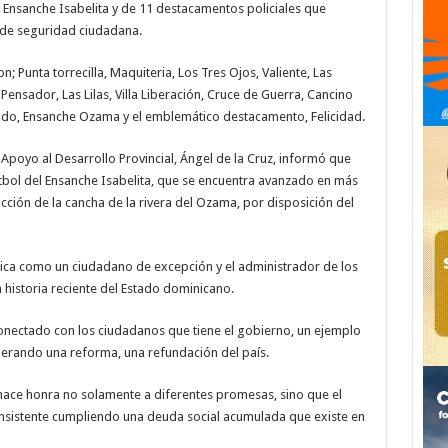
el Ensanche Isabelita y de 11 destacamentos policiales que
ca de seguridad ciudadana.
 Punta torrecilla, Maquiteria, Los Tres Ojos, Valiente, Las
 Pensador, Las Lilas, Villa Liberación, Cruce de Guerra, Cancino
indo, Ensanche Ozama y el emblemático destacamento, Felicidad.
 Apoyo al Desarrollo Provincial, Ángel de la Cruz, informó que
tbol del Ensanche Isabelita, que se encuentra avanzado en más
cción de la cancha de la rivera del Ozama, por disposición del
blica como un ciudadano de excepción y el administrador de los
 historia reciente del Estado dominicano.
nectado con los ciudadanos que tiene el gobierno, un ejemplo
derando una reforma, una refundación del país.
e hace honra no solamente a diferentes promesas, sino que el
nsistente cumpliendo una deuda social acumulada que existe en