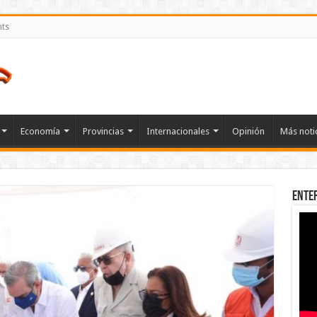
nts
Economía
Provincias
Internacionales
Opinión
Más noti
Ente