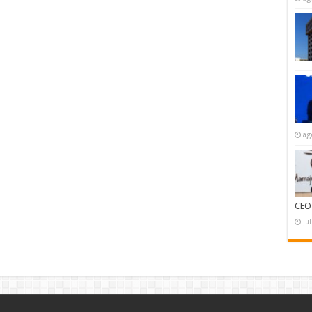
ag
CEO
ju