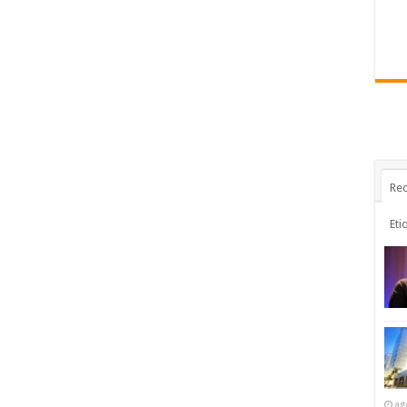
Rec
Eti
ag