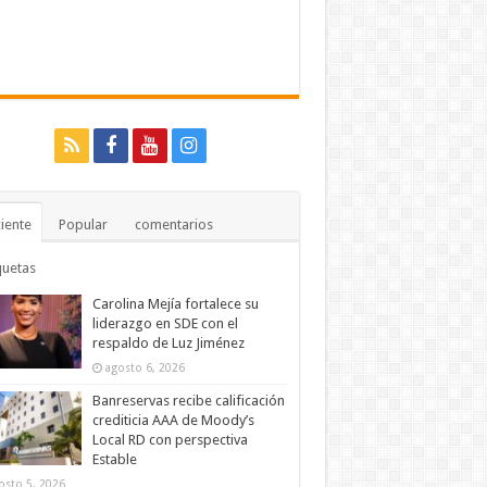
iente
Popular
comentarios
quetas
Carolina Mejía fortalece su
liderazgo en SDE con el
respaldo de Luz Jiménez
agosto 6, 2026
Banreservas recibe calificación
crediticia AAA de Moody’s
Local RD con perspectiva
Estable
osto 5, 2026