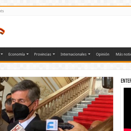
nts
Economía
Provincias
Internacionales
Opinión
Más noti
Ente