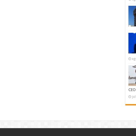
ag
CEO
ju