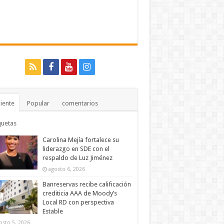
iente
Popular
comentarios
quetas
Carolina Mejía fortalece su
liderazgo en SDE con el
respaldo de Luz Jiménez
agosto 6, 2026
Banreservas recibe calificación
crediticia AAA de Moody’s
Local RD con perspectiva
Estable
osto 5, 2026