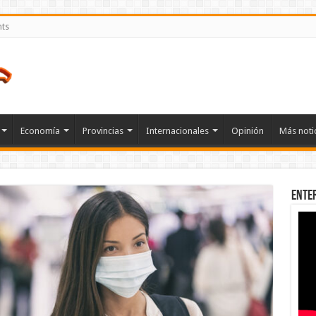
nts
Economía
Provincias
Internacionales
Opinión
Más noti
Ente