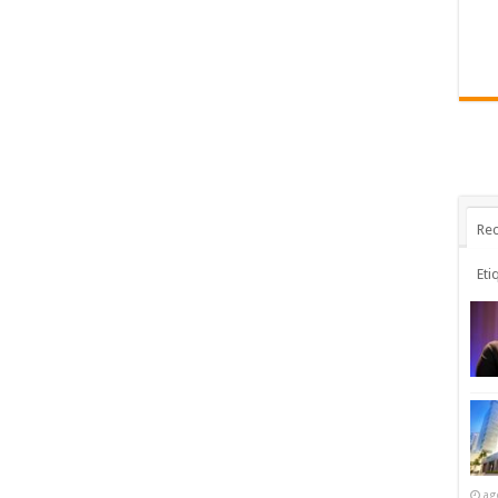
Rec
Eti
ag