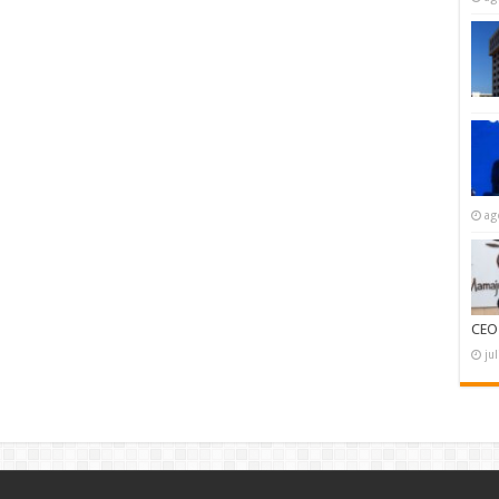
ag
CEO
ju