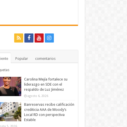
iente
Popular
comentarios
quetas
Carolina Mejía fortalece su
liderazgo en SDE con el
respaldo de Luz Jiménez
agosto 6, 2026
Banreservas recibe calificación
crediticia AAA de Moody’s
Local RD con perspectiva
Estable
osto 5, 2026