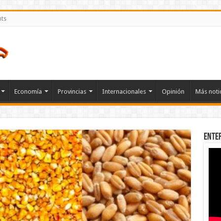
nts
Economía
Provincias
Internacionales
Opinión
Más noti
Ente