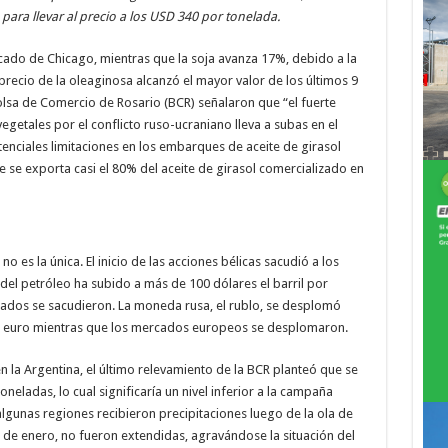
para llevar al precio a los USD 340 por tonelada.
cado de Chicago, mientras que la soja avanza 17%, debido a la
 precio de la oleaginosa alcanzó el mayor valor de los últimos 9
 Bolsa de Comercio de Rosario (BCR) señalaron que “el fuerte
getales por el conflicto ruso-ucraniano lleva a subas en el
tenciales limitaciones en los embarques de aceite de girasol
se exporta casi el 80% del aceite de girasol comercializado en
o es la única. El inicio de las acciones bélicas sacudió a los
del petróleo ha subido a más de 100 dólares el barril por
cados se sacudieron. La moneda rusa, el rublo, se desplomó
 el euro mientras que los mercados europeos se desplomaron.
 la Argentina, el último relevamiento de la BCR planteó que se
eladas, lo cual significaría un nivel inferior a la campaña
 algunas regiones recibieron precipitaciones luego de la ola de
de enero, no fueron extendidas, agravándose la situación del