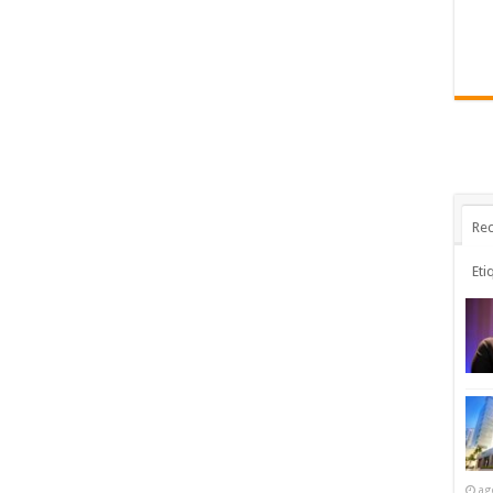
Rec
Eti
ag