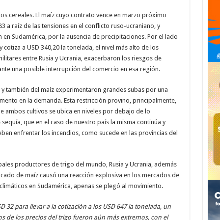
 los cereales. El maíz cuyo contrato vence en marzo próximo
 a raíz de las tensiones en el conflicto ruso-ucraniano, y
en Sudamérica, por la ausencia de precipitaciones. Por el lado
 cotiza a USD 340,20 la tonelada, el nivel más alto de los
litares entre Rusia y Ucrania, exacerbaron los riesgos de
ante una posible interrupción del comercio en esa región.
ja y también del maíz experimentaron grandes subas por una
emento en la demanda. Esta restricción provino, principalmente,
e ambos cultivos se ubica en niveles por debajo de lo
equía, que en el caso de nuestro país la misma continúa y
ben enfrentar los incendios, como sucede en las provincias del
cipales productores de trigo del mundo, Rusia y Ucrania, además
rcado de maíz causó una reacción explosiva en los mercados de
 climáticos en Sudamérica, apenas se plegó al movimiento.
 32 para llevar a la cotización a los USD 647 la tonelada, un
de los precios del trigo fueron aún más extremos, con el