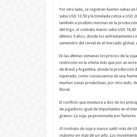
Por otro lado, se registran fuertes subas en
sube USD 13,50 y la tonelada cotiza a USD 283
también a posibles mermas en la producción 
del trigo, el contrato marzo sube USD 18,40 y
últimos 9 años, donde los enfrentamientos mi
suministro del cereal en el mercado global, 
En las últimas semanas los precios de la so
restricción en la oferta más que por un incr
de Brasil y Argentina, donde la producción d
esperado, como consecuencia de una fuerte s
muchas zonas productivas, por otro lado, de
litoral.
El conflicto que involucra a dos de los prin
de jugadores igual de importantes en el me
granos. La soja, ya presionada por factores
El contrato de soja a marzo saltó más de USD
máximo en más de un año. Los movimientos 