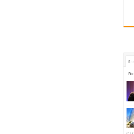
Rec
Eti
ag