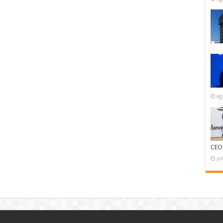
ag
CEO
ju