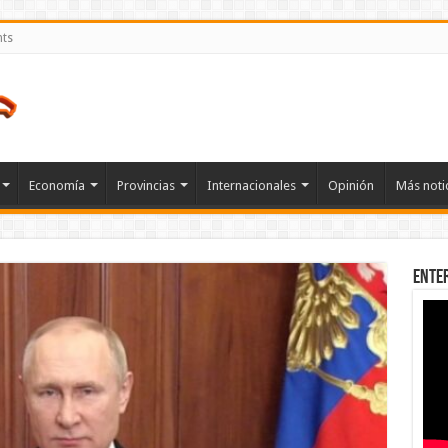
nts
Economía
Provincias
Internacionales
Opinión
Más noti
Ente