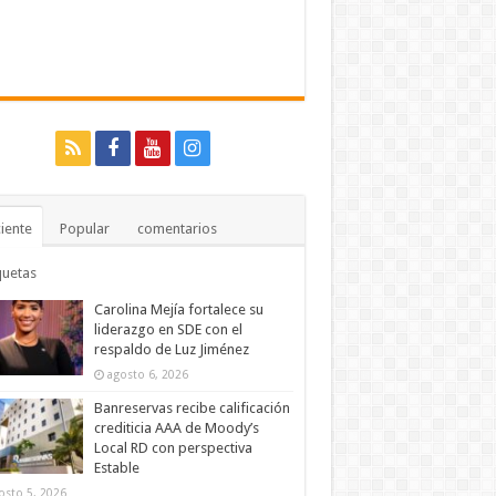
iente
Popular
comentarios
quetas
Carolina Mejía fortalece su
liderazgo en SDE con el
respaldo de Luz Jiménez
agosto 6, 2026
Banreservas recibe calificación
crediticia AAA de Moody’s
Local RD con perspectiva
Estable
osto 5, 2026